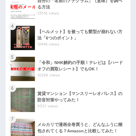
自分の「名前のアナグラム」（意味）を調べ
る方法
23316 views
4
【ヘルメット】を被っても髪型が崩れない方
法「6つのポイント」
12448 views
5
「令和」NHK解約の手順！テレビは【ハード
オフの買取レシート】でもOK！
10288 views
6
賃貸マンション【マンスリーレオパレス】の
防音対策やってみた！
9357 views
7
メルカリで漫画全巻買うと、どんなふうに梱
包されてくる？Amazonと比較してみた！