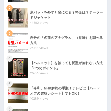
2
肩パットを外すと変になる？料金は？テーラー
ドジャケット
44682 views
3
自分の「名前のアナグラム」（意味）を調べる
方法
23318 views
4
【ヘルメット】を被っても髪型が崩れない方法
「6つのポイント」
12456 views
5
「令和」NHK解約の手順！テレビは【ハード
オフの買取レシート】でもOK！
10289 views
6