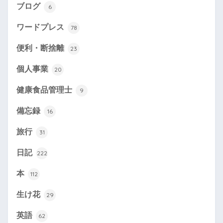
ブログ
6
ワードプレス
78
便利・断捨離
23
個人事業
20
健康食品管理士
9
備忘録
16
旅行
31
日記
222
本
112
生け花
29
英語
62