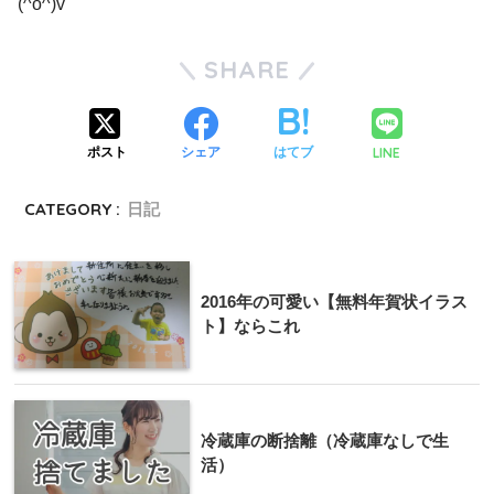
(^o^)v
SHARE
LINE
ポスト
シェア
はてブ
CATEGORY :
日記
2016年の可愛い【無料年賀状イラス
ト】ならこれ
冷蔵庫の断捨離（冷蔵庫なしで生
活）