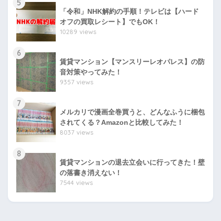
5
「令和」NHK解約の手順！テレビは【ハード
オフの買取レシート】でもOK！
10289 views
6
賃貸マンション【マンスリーレオパレス】の防
音対策やってみた！
9357 views
7
メルカリで漫画全巻買うと、どんなふうに梱包
されてくる？Amazonと比較してみた！
8037 views
8
賃貸マンションの退去立会いに行ってきた！壁
の落書き消えない！
7544 views