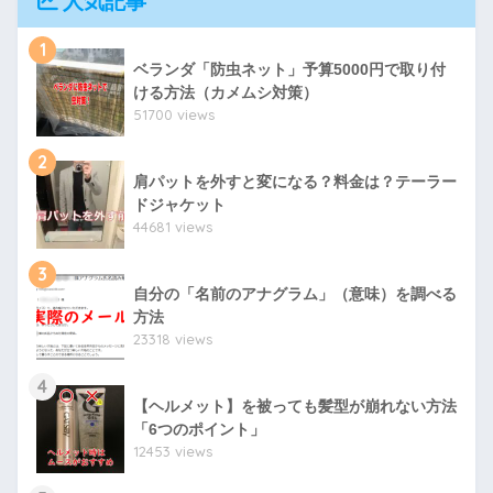
人気記事
1
ベランダ「防虫ネット」予算5000円で取り付
ける方法（カメムシ対策）
51700 views
2
肩パットを外すと変になる？料金は？テーラー
ドジャケット
44681 views
3
自分の「名前のアナグラム」（意味）を調べる
方法
23318 views
4
【ヘルメット】を被っても髪型が崩れない方法
「6つのポイント」
12453 views