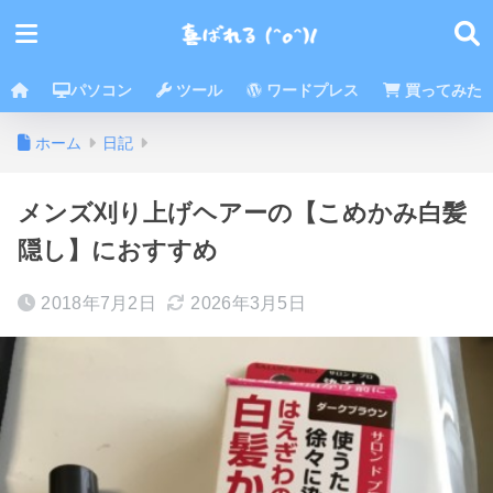
パソコン
ツール
ワードプレス
買ってみた
ホーム
日記
メンズ刈り上げヘアーの【こめかみ白髪
隠し】におすすめ
2018年7月2日
2026年3月5日