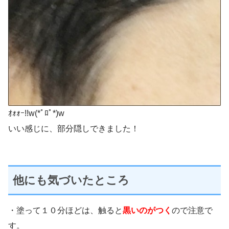
ｵｫｫｰ!!w(*ﾟﾛﾟ*)w
いい感じに、部分隠しできました！
他にも気づいたところ
・塗って１０分ほどは、触ると
黒いのがつく
ので注意で
す。