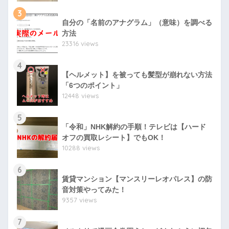
3
自分の「名前のアナグラム」（意味）を調べる
方法
23316 views
4
【ヘルメット】を被っても髪型が崩れない方法
「6つのポイント」
12448 views
5
「令和」NHK解約の手順！テレビは【ハード
オフの買取レシート】でもOK！
10288 views
6
賃貸マンション【マンスリーレオパレス】の防
音対策やってみた！
9357 views
7