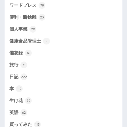
ワードプレス
78
便利・断捨離
23
個人事業
20
健康食品管理士
9
備忘録
16
旅行
31
日記
222
本
112
生け花
29
英語
62
買ってみた
113