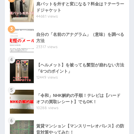
肩パットを外すと変になる？料金は？テーラー
ドジャケット
44681 views
3
自分の「名前のアナグラム」（意味）を調べる
方法
23317 views
4
【ヘルメット】を被っても髪型が崩れない方法
「6つのポイント」
12449 views
5
「令和」NHK解約の手順！テレビは【ハード
オフの買取レシート】でもOK！
10288 views
6
賃貸マンション【マンスリーレオパレス】の防
音対策やってみた！