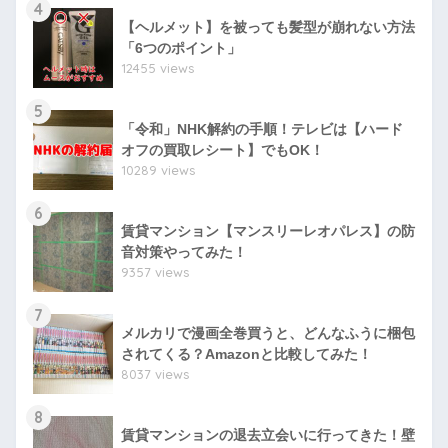
4
【ヘルメット】を被っても髪型が崩れない方法
「6つのポイント」
12455 views
5
「令和」NHK解約の手順！テレビは【ハード
オフの買取レシート】でもOK！
10289 views
6
賃貸マンション【マンスリーレオパレス】の防
音対策やってみた！
9357 views
7
メルカリで漫画全巻買うと、どんなふうに梱包
されてくる？Amazonと比較してみた！
8037 views
8
賃貸マンションの退去立会いに行ってきた！壁