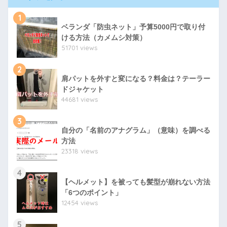
1
ベランダ「防虫ネット」予算5000円で取り付
ける方法（カメムシ対策）
51701 views
2
肩パットを外すと変になる？料金は？テーラー
ドジャケット
44681 views
3
自分の「名前のアナグラム」（意味）を調べる
方法
23318 views
4
【ヘルメット】を被っても髪型が崩れない方法
「6つのポイント」
12454 views
5