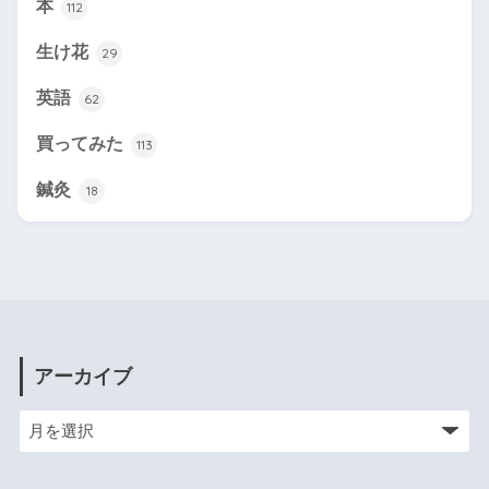
本
112
生け花
29
英語
62
買ってみた
113
鍼灸
18
アーカイブ