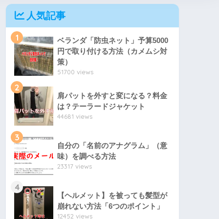
人気記事
1
ベランダ「防虫ネット」予算5000
円で取り付ける方法（カメムシ対
策）
51700 views
2
肩パットを外すと変になる？料金
は？テーラードジャケット
44681 views
3
自分の「名前のアナグラム」（意
味）を調べる方法
23317 views
4
【ヘルメット】を被っても髪型が
崩れない方法「6つのポイント」
12452 views