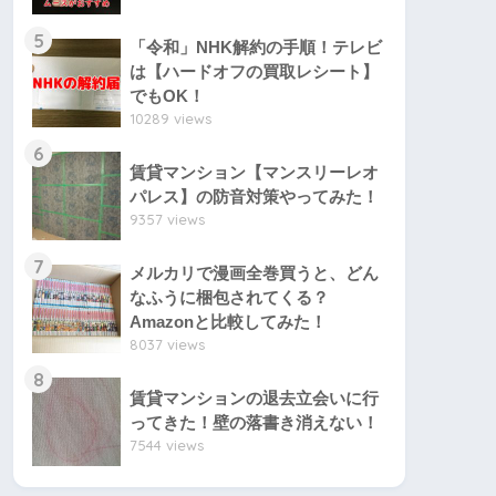
5
「令和」NHK解約の手順！テレビ
は【ハードオフの買取レシート】
でもOK！
10289 views
6
賃貸マンション【マンスリーレオ
パレス】の防音対策やってみた！
9357 views
7
メルカリで漫画全巻買うと、どん
なふうに梱包されてくる？
Amazonと比較してみた！
8037 views
8
賃貸マンションの退去立会いに行
ってきた！壁の落書き消えない！
7544 views