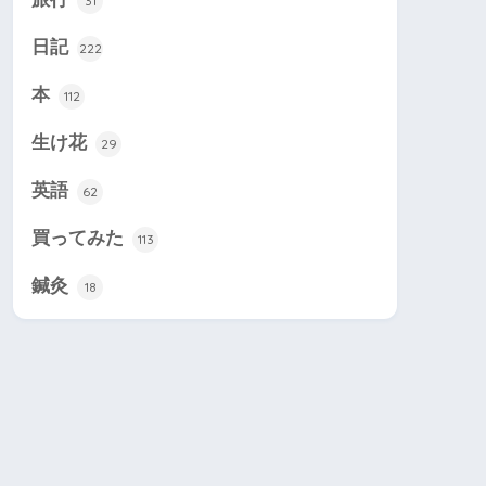
31
日記
222
本
112
生け花
29
英語
62
買ってみた
113
鍼灸
18