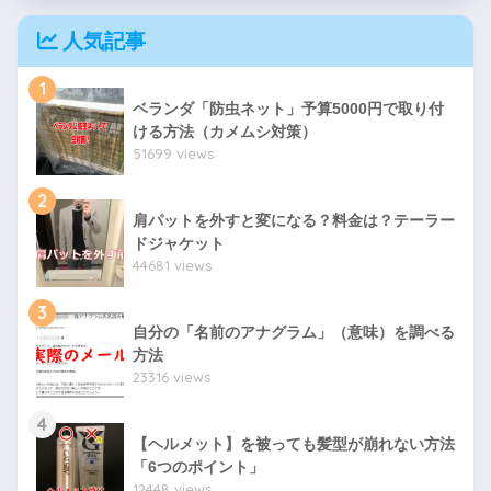
人気記事
1
ベランダ「防虫ネット」予算5000円で取り付
ける方法（カメムシ対策）
51699 views
2
肩パットを外すと変になる？料金は？テーラー
ドジャケット
44681 views
3
自分の「名前のアナグラム」（意味）を調べる
方法
23316 views
4
【ヘルメット】を被っても髪型が崩れない方法
「6つのポイント」
12448 views