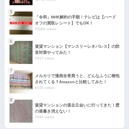
5
「令和」NHK解約の手順！テレビは【ハード
オフの買取レシート】でもOK！
10288 views
6
賃貸マンション【マンスリーレオパレス】の防
音対策やってみた！
9357 views
7
メルカリで漫画全巻買うと、どんなふうに梱包
されてくる？Amazonと比較してみた！
8036 views
8
賃貸マンションの退去立会いに行ってきた！壁
の落書き消えない！
7544 views