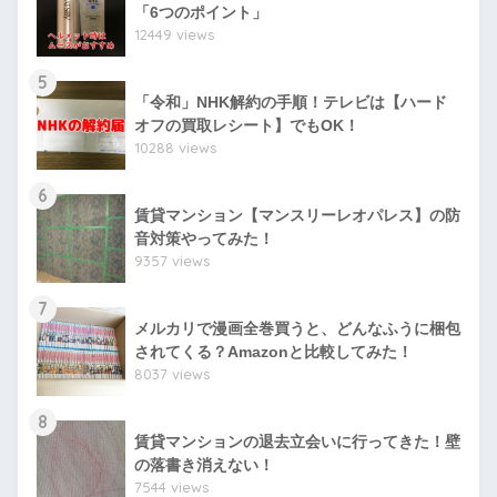
「6つのポイント」
12449 views
5
「令和」NHK解約の手順！テレビは【ハード
オフの買取レシート】でもOK！
10288 views
6
賃貸マンション【マンスリーレオパレス】の防
音対策やってみた！
9357 views
7
メルカリで漫画全巻買うと、どんなふうに梱包
されてくる？Amazonと比較してみた！
8037 views
8
賃貸マンションの退去立会いに行ってきた！壁
の落書き消えない！
7544 views