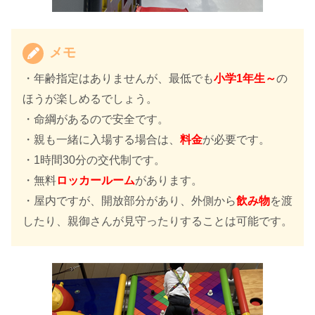
メモ
・年齢指定はありませんが、最低でも
小学1年生～
の
ほうが楽しめるでしょう。
・命綱があるので安全です。
・親も一緒に入場する場合は、
料金
が必要です。
・1時間30分の交代制です。
・無料
ロッカールーム
があります。
・屋内ですが、開放部分があり、外側から
飲み物
を渡
したり、親御さんが見守ったりすることは可能です。