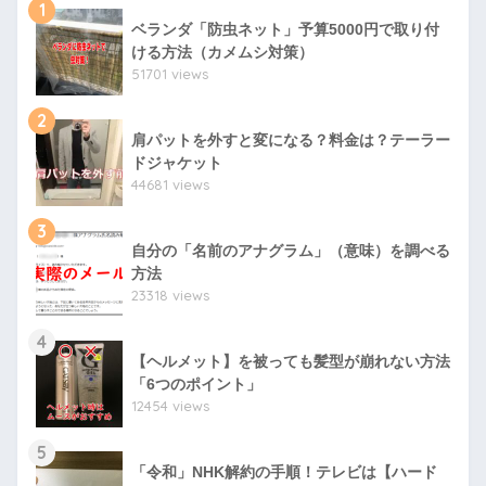
1
ベランダ「防虫ネット」予算5000円で取り付
ける方法（カメムシ対策）
51701 views
2
肩パットを外すと変になる？料金は？テーラー
ドジャケット
44681 views
3
自分の「名前のアナグラム」（意味）を調べる
方法
23318 views
4
【ヘルメット】を被っても髪型が崩れない方法
「6つのポイント」
12454 views
5
「令和」NHK解約の手順！テレビは【ハード