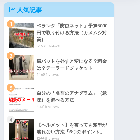
人気記事
1
ベランダ「防虫ネット」予算5000
円で取り付ける方法（カメムシ対
策）
51699 views
2
肩パットを外すと変になる？料金
は？テーラードジャケット
44681 views
3
自分の「名前のアナグラム」（意
味）を調べる方法
23316 views
4
【ヘルメット】を被っても髪型が
崩れない方法「6つのポイント」
12448 views