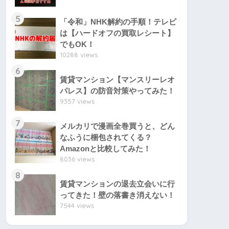
5
「令和」NHK解約の手順！テレビ
は【ハードオフの買取レシート】
でもOK！
10288 views
6
賃貸マンション【マンスリーレオ
パレス】の防音対策やってみた！
9357 views
7
メルカリで漫画全巻買うと、どん
なふうに梱包されてくる？
Amazonと比較してみた！
8036 views
8
賃貸マンションの退去立会いに行
ってきた！壁の落書き消えない！
7544 views