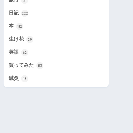
31
日記
222
本
112
生け花
29
英語
62
買ってみた
113
鍼灸
18