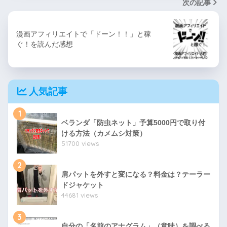
次の記事
漫画アフィリエイトで「ドーン！！」と稼
ぐ！を読んだ感想
人気記事
1
ベランダ「防虫ネット」予算5000円で取り付
ける方法（カメムシ対策）
51700 views
2
肩パットを外すと変になる？料金は？テーラー
ドジャケット
44681 views
3
自分の「名前のアナグラム」（意味）を調べる