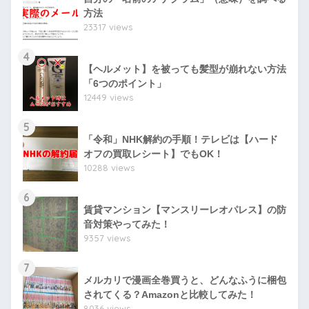
方法
23317 views
4
【ヘルメット】を被っても髪型が崩れない方法
「6つのポイント」
12449 views
5
「令和」NHK解約の手順！テレビは【ハード
オフの買取レシート】でもOK！
10288 views
6
賃貸マンション【マンスリーレオパレス】の防
音対策やってみた！
9357 views
7
メルカリで漫画全巻買うと、どんなふうに梱包
されてくる？Amazonと比較してみた！
8036 views