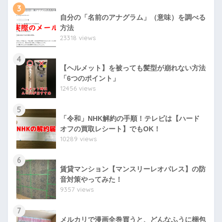
3
自分の「名前のアナグラム」（意味）を調べる
方法
23318 views
4
【ヘルメット】を被っても髪型が崩れない方法
「6つのポイント」
12456 views
5
「令和」NHK解約の手順！テレビは【ハード
オフの買取レシート】でもOK！
10289 views
6
賃貸マンション【マンスリーレオパレス】の防
音対策やってみた！
9357 views
7
メルカリで漫画全巻買うと、どんなふうに梱包