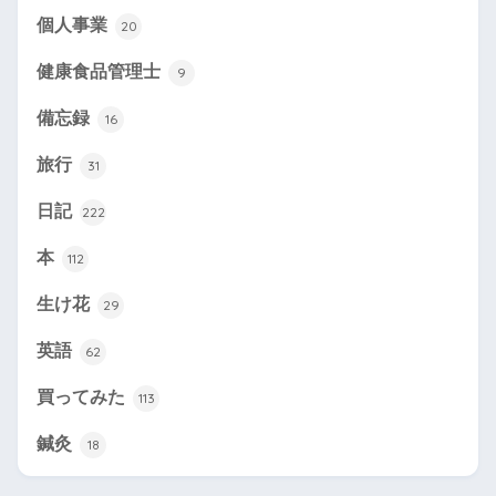
個人事業
20
健康食品管理士
9
備忘録
16
旅行
31
日記
222
本
112
生け花
29
英語
62
買ってみた
113
鍼灸
18