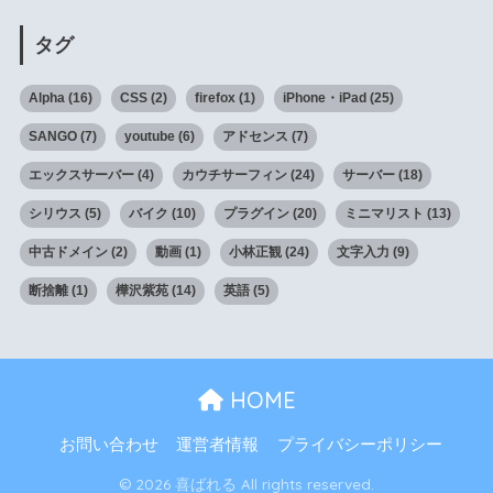
タグ
Alpha
(16)
CSS
(2)
firefox
(1)
iPhone・iPad
(25)
SANGO
(7)
youtube
(6)
アドセンス
(7)
エックスサーバー
(4)
カウチサーフィン
(24)
サーバー
(18)
シリウス
(5)
バイク
(10)
プラグイン
(20)
ミニマリスト
(13)
中古ドメイン
(2)
動画
(1)
小林正観
(24)
文字入力
(9)
断捨離
(1)
樺沢紫苑
(14)
英語
(5)
HOME
お問い合わせ
運営者情報
プライバシーポリシー
© 2026 喜ばれる All rights reserved.