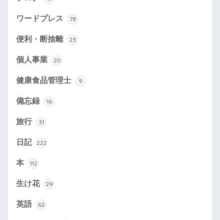
ワードプレス
78
便利・断捨離
23
個人事業
20
健康食品管理士
9
備忘録
16
旅行
31
日記
222
本
112
生け花
29
英語
62