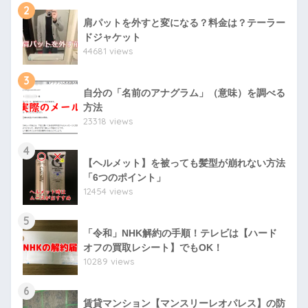
2
肩パットを外すと変になる？料金は？テーラー
ドジャケット
44681 views
3
自分の「名前のアナグラム」（意味）を調べる
方法
23318 views
4
【ヘルメット】を被っても髪型が崩れない方法
「6つのポイント」
12454 views
5
「令和」NHK解約の手順！テレビは【ハード
オフの買取レシート】でもOK！
10289 views
6
賃貸マンション【マンスリーレオパレス】の防