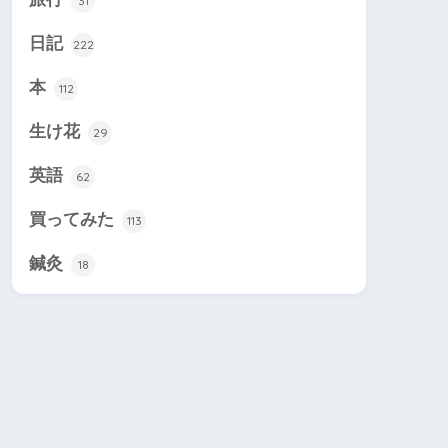
31
日記
222
本
112
生け花
29
英語
62
買ってみた
113
鍼灸
18