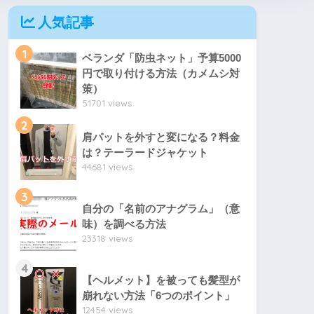
人気記事
1
ベランダ「防虫ネット」予算5000
円で取り付ける方法（カメムシ対
策）
51701 views
2
肩パットを外すと変になる？料金
は？テーラードジャケット
44681 views
3
自分の「名前のアナグラム」（意
味）を調べる方法
23318 views
4
【ヘルメット】を被っても髪型が
崩れない方法「6つのポイント」
12454 views