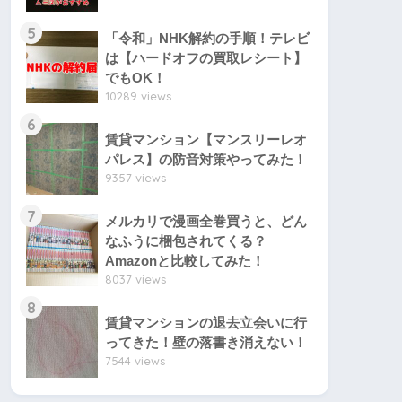
5
「令和」NHK解約の手順！テレビ
は【ハードオフの買取レシート】
でもOK！
10289 views
6
賃貸マンション【マンスリーレオ
パレス】の防音対策やってみた！
9357 views
7
メルカリで漫画全巻買うと、どん
なふうに梱包されてくる？
Amazonと比較してみた！
8037 views
8
賃貸マンションの退去立会いに行
ってきた！壁の落書き消えない！
7544 views