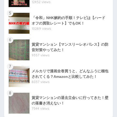
12452 views
5
「令和」NHK解約の手順！テレビは【ハード
オフの買取レシート】でもOK！
10289 views
6
賃貸マンション【マンスリーレオパレス】の防
音対策やってみた！
9357 views
7
メルカリで漫画全巻買うと、どんなふうに梱包
されてくる？Amazonと比較してみた！
8037 views
8
賃貸マンションの退去立会いに行ってきた！壁
の落書き消えない！
7544 views