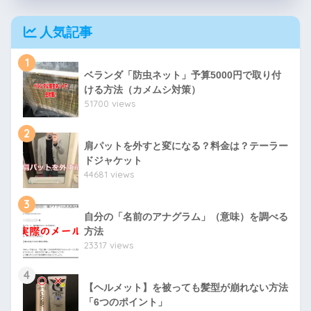
人気記事
1
ベランダ「防虫ネット」予算5000円で取り付
ける方法（カメムシ対策）
51700 views
2
肩パットを外すと変になる？料金は？テーラー
ドジャケット
44681 views
3
自分の「名前のアナグラム」（意味）を調べる
方法
23317 views
4
【ヘルメット】を被っても髪型が崩れない方法
「6つのポイント」