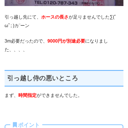
引っ越し先にて、
ホースの長さ
が足りませんでした∑(ﾟ
ωﾟ; )カ¨ーン
3m必要だったので、
9000円が別途必要
になりまし
た、、、、
引っ越し侍の悪いところ
まず、
時間指定
ができませんでした。
ポイント