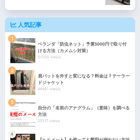
人気記事
1
ベランダ「防虫ネット」予算5000円で取り付
ける方法（カメムシ対策）
51700 views
2
肩パットを外すと変になる？料金は？テーラー
ドジャケット
44681 views
3
自分の「名前のアナグラム」（意味）を調べる
方法
23317 views
4
【ヘルメット】を被っても髪型が崩れない方法