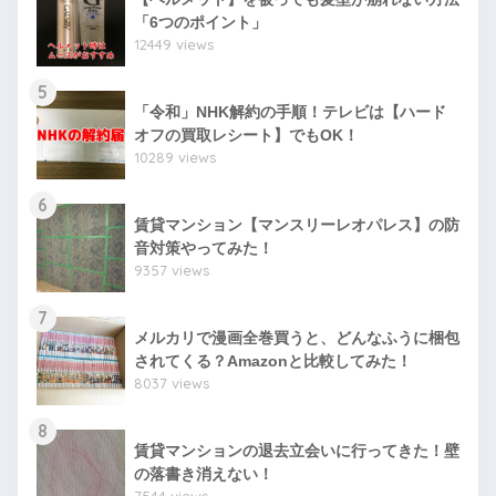
「6つのポイント」
12449 views
5
「令和」NHK解約の手順！テレビは【ハード
オフの買取レシート】でもOK！
10289 views
6
賃貸マンション【マンスリーレオパレス】の防
音対策やってみた！
9357 views
7
メルカリで漫画全巻買うと、どんなふうに梱包
されてくる？Amazonと比較してみた！
8037 views
8
賃貸マンションの退去立会いに行ってきた！壁
の落書き消えない！